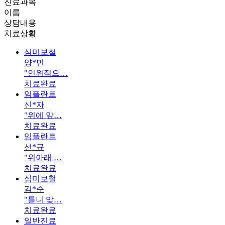
진료과목
이름
상담내용
치료상황
심미보철
양*민
"인위적으…
치료완료
임플란트
신*자
"위에 앞…
치료완료
임플란트
선*규
"위아래 …
치료완료
심미보철
김*순
"틀니 맞…
치료완료
일반진료