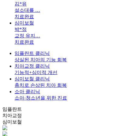
김*유
설소대를 …
치료완료
심미보철
박*정
교정 유지…
치료완료
임플란트 클리닉
상실된 치아의 기능 회복
치아교정 클리닉
기능적+심미적 개선
심미보철 클리닉
충치로 손상된 치아 회복
소아 클리닉
소아·청소년을 위한 진료
임플란트
치아교정
심미보철