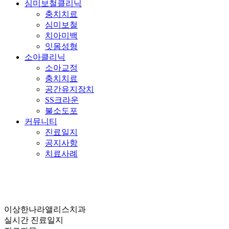
심미보철클리닉
충치치료
심미보철
치아미백
잇몸성형
소아클리닉
소아교정
충치치료
공간유지장치
SS크라운
불소도포
커뮤니티
진료일지
공지사항
치료사례
이상한나라앨리스치과
실시간 진료일지